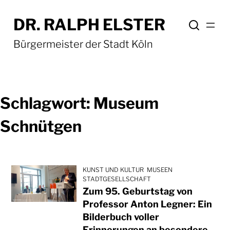
Zum
DR. RALPH ELSTER
Inhalt
springen
Bürgermeister der Stadt Köln
Schlagwort:
Museum
Schnütgen
KUNST UND KULTUR
MUSEEN
STADTGESELLSCHAFT
Zum 95. Geburtstag von
Professor Anton Legner: Ein
Bilderbuch voller
Erinnerungen an besondere