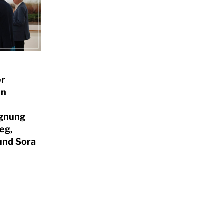
er
en
gnung
eg,
und Sora