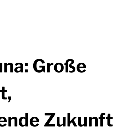
una: Große
t,
hende Zukunft